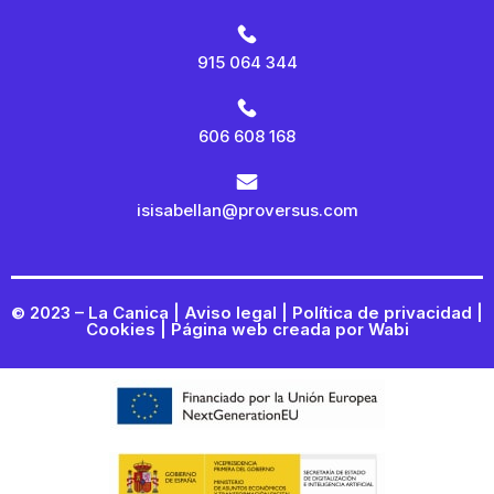
915 064 344
606 608 168
isisabellan@proversus.com
© 2023 – La Canica |
Aviso legal
|
Política de privacidad
|
Cookies
| Página web creada por
Wabi