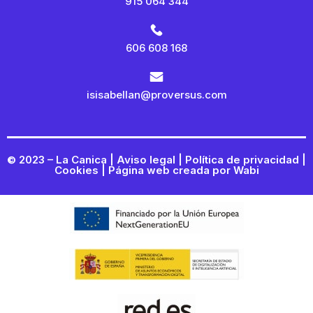
915 064 344
606 608 168
isisabellan@proversus.com
© 2023 – La Canica |
Aviso legal
|
Política de privacidad
|
Cookies
| Página web creada por
Wabi